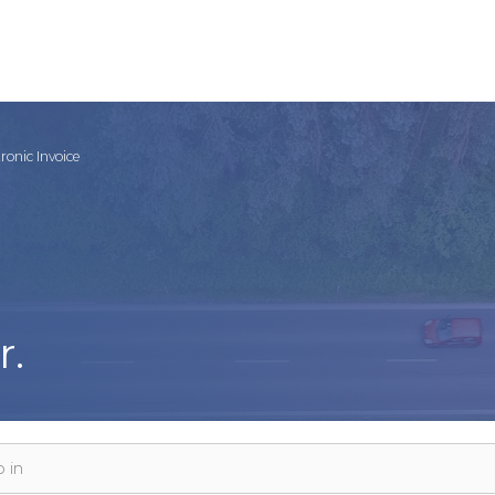
tronic Invoice
r.
 in