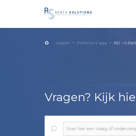
Support
Platforms & apps
REI - rS Elec
Vragen? Kijk hie
Voer hier een vraag of onderwerp