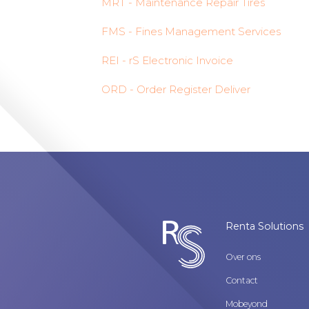
MRT - Maintenance Repair Tires
FMS - Fines Management Services
REI - rS Electronic Invoice
ORD - Order Register Deliver
Renta Solutions
Over ons
Contact
Mobeyond