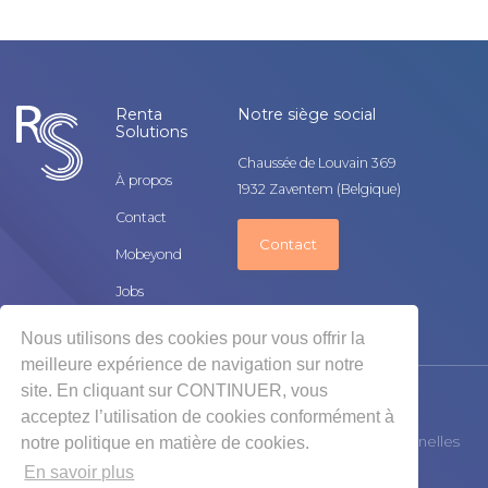
Renta
Notre siège social
Solutions
Chaussée de Louvain 369
À propos
1932 Zaventem (Belgique)
Contact
Contact
Mobeyond
Jobs
Nous utilisons des cookies pour vous offrir la
meilleure expérience de navigation sur notre
site. En cliquant sur CONTINUER, vous
2025 © Renta Solutions, tous droits réservés
acceptez l’utilisation de cookies conformément à
Disclaimer
Politique de protection des données personnelles
notre politique en matière de cookies.
En savoir plus
Cookies