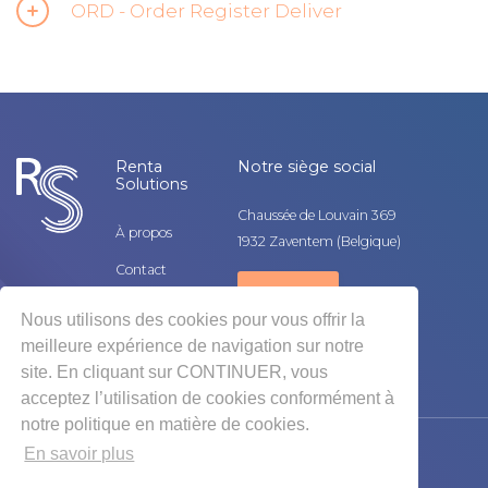
ORD - Order Register Deliver
Renta
Notre siège social
Solutions
Chaussée de Louvain 369
À propos
1932 Zaventem (Belgique)
Contact
Contact
Mobeyond
Nous utilisons des cookies pour vous offrir la
Jobs
meilleure expérience de navigation sur notre
site. En cliquant sur CONTINUER, vous
acceptez l’utilisation de cookies conformément à
notre politique en matière de cookies.
En savoir plus
2025 © Renta Solutions, tous droits réservés